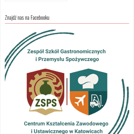
w
i
Znajdź nas na Facebooku
g
a
c
j
a
w
p
i
s
u