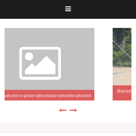
Mistrzostwa Katowic Szkół Ponadpodstawowych w Piłce Siatkowej
ch
Plażowej Chłopców