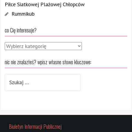
Piłce Siatkowej Plażowej Chłopców
Rummikub
co Cię interesuje?
c
o
nic nie znalazłeś? wpisz własne słowo kluczowe:
C
i
S
ę
z
i
u
n
k
t
a
e
j
r
Biuletyn Informacji Publicznej
:
e