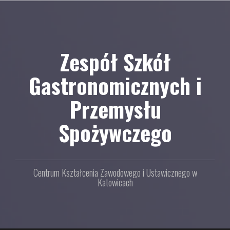
P
r
z
e
Zespół Szkół
j
Gastronomicznych i
d
ź
Przemysłu
d
o
Spożywczego
t
r
e
Centrum Kształcenia Zawodowego i Ustawicznego w
ś
Katowicach
c
i