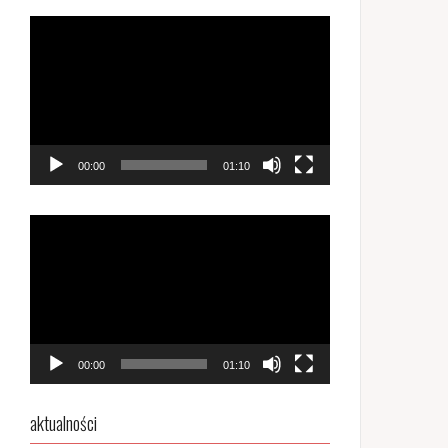
Odtwarzacz
video
00:00
01:10
Odtwarzacz
video
00:00
01:10
aktualności