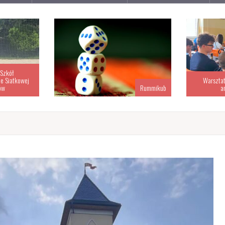
Warsztaty kulturowo-językowe po
Mistrzostwa 
Rummikub
angielsku o Egipcie.