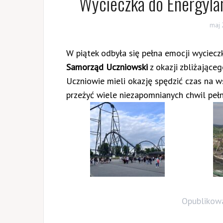
Wycieczka do Energyla
maj 
W piątek odbyła się pełna emocji wyciecz
Samorząd Uczniowski
z okazji zbliżające
Uczniowie mieli okazję spędzić czas na ws
przeżyć wiele niezapomnianych chwil pełn
Opublikow