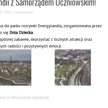
ndii z Samorządem Uczniowskim!
22, 2026
administrator
ka do parku rozrywki Energylandia, zorganizowana przez
go się
Dnia Dziecka
.
pólnej zabawie, skorzystać z licznych atrakcji oraz
ych radości i pozytywnych emocji.
any w
informacje
,
wycieczki