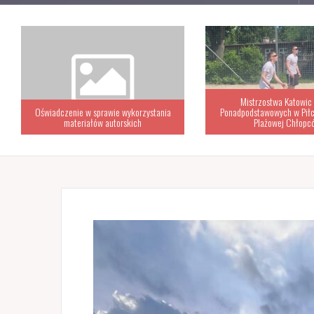
Mistrzostwa Katowic Szkół
Ponadpodstawowych w Piłce Siatkowej
Plażowej Chłopców